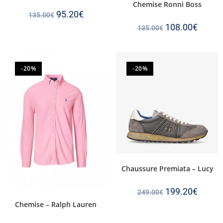
Chemise Ronni Boss
95.20
€
135.00
€
108.00
€
135.00
€
-20%
-20%
Chaussure Premiata – Lucy
199.20
€
249.00
€
Chemise – Ralph Lauren