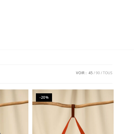
VOIR :
45
90
TOUS
-20%