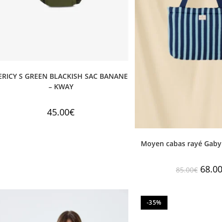
ERICY S GREEN BLACKISH SAC BANANE
– KWAY
45.00
€
Moyen cabas rayé Gaby
68.0
85.00
€
-35%