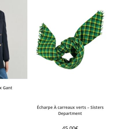
x Gant
Écharpe À carreaux verts – Sisters
Department
45.00
€