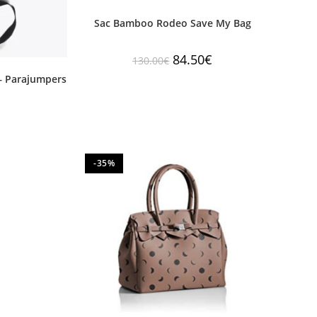
Sac Bamboo Rodeo Save My Bag
84.50
€
130.00
€
 Parajumpers
-35%