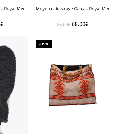
 – Royal Mer
Moyen cabas rayé Gaby – Royal Mer
0
€
68.00
€
85.00
€
-35%