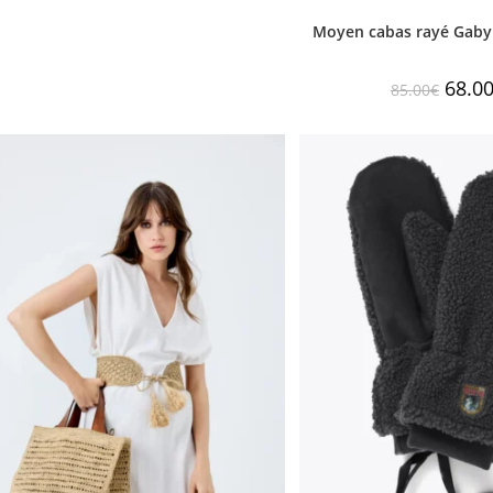
Moyen cabas rayé Gaby
68.0
85.00
€