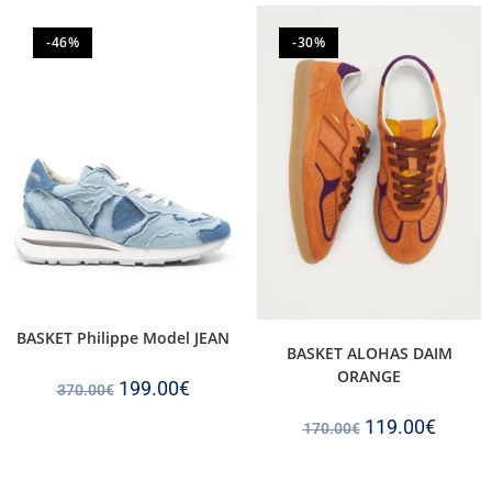
-46%
-30%
BASKET Philippe Model JEAN
BASKET ALOHAS DAIM
ORANGE
199.00
€
370.00
€
119.00
€
170.00
€