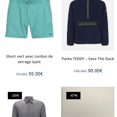
Short vert avec cordon de
Parka TEDDY – Save The Duck
serrage Gant
90.00
€
195.00
€
55.30
€
79.00
€
-20%
-47%