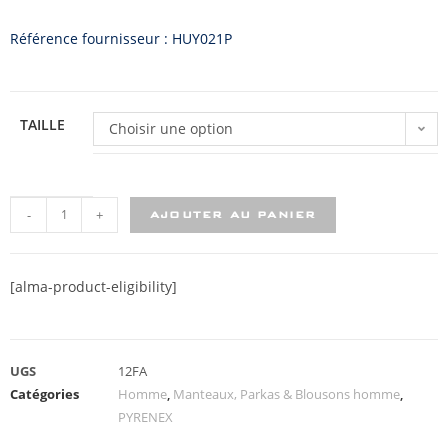
Référence fournisseur : HUY021P
TAILLE
Choisir une option
-
+
AJOUTER AU PANIER
[alma-product-eligibility]
UGS
12FA
Catégories
Homme
,
Manteaux, Parkas & Blousons homme
,
PYRENEX