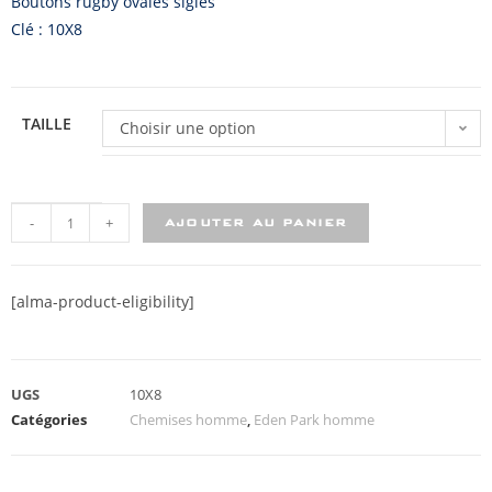
Boutons rugby ovales siglés
Clé : 10X8
TAILLE
Choisir une option
-
+
AJOUTER AU PANIER
[alma-product-eligibility]
UGS
10X8
Catégories
Chemises homme
,
Eden Park homme