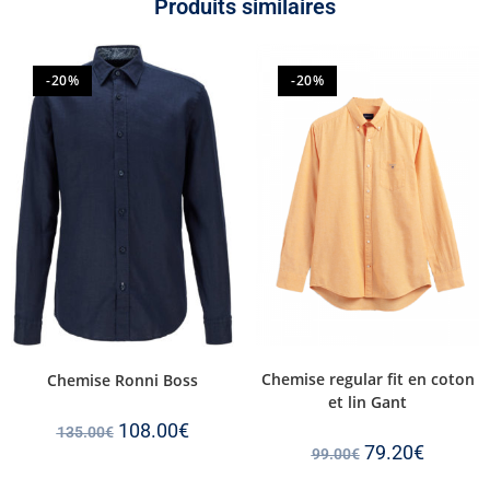
Produits similaires
-20%
-20%
Chemise regular fit en coton
Chemise Ronni Boss
et lin Gant
108.00
€
135.00
€
79.20
€
99.00
€