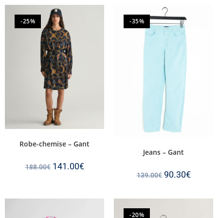
-25%
-35%
Robe-chemise – Gant
Jeans – Gant
141.00
€
188.00
€
90.30
€
139.00
€
-20%