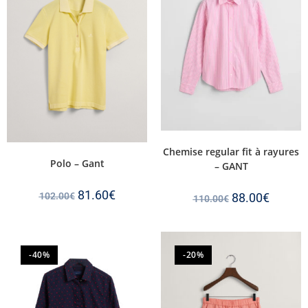
Chemise regular fit à rayures
Polo – Gant
– GANT
81.60
€
102.00
€
88.00
€
110.00
€
-40%
-20%