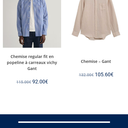
Chemise regular fit en
Chemise – Gant
popeline à carreaux vichy
Gant
105.60
€
132.00
€
92.00
€
115.00
€