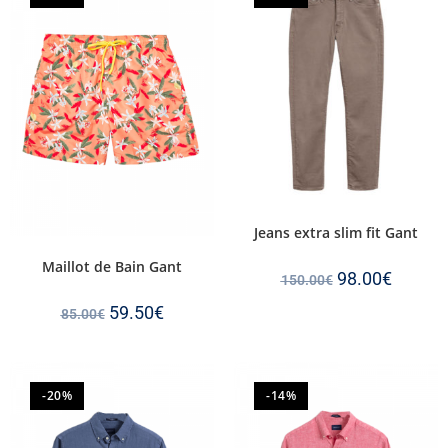
Jeans extra slim fit Gant
Maillot de Bain Gant
98.00
€
150.00
€
59.50
€
85.00
€
-20%
-14%