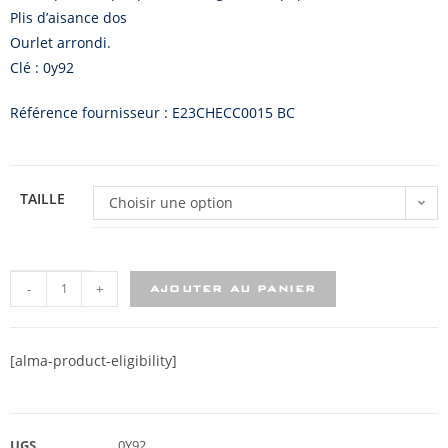
Plis d’aisance dos
Ourlet arrondi.
Clé : 0y92
Référence fournisseur : E23CHECC0015 BC
TAILLE
Choisir une option
-
+
AJOUTER AU PANIER
[alma-product-eligibility]
UGS
0Y92