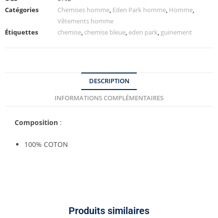
Catégories
Chemises homme
,
Eden Park homme
,
Homme
,
Vêtements homme
Étiquettes
chemise
,
chemise bleue
,
eden park
,
guinement
DESCRIPTION
INFORMATIONS COMPLÉMENTAIRES
Composition
:
100% COTON
Produits similaires