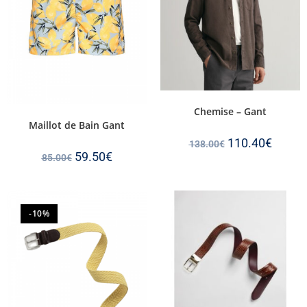
Chemise – Gant
Maillot de Bain Gant
110.40
€
138.00
€
59.50
€
85.00
€
-10%