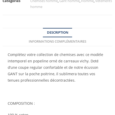
Catégories
Chemises homme
,
Gant homme
,
Homme
,
Vêtements
homme
DESCRIPTION
INFORMATIONS COMPLÉMENTAIRES
Complétez votre collection de chemises avec ce modèle
intemporel en popeline orné de carreaux vichy. Doté
d’une coupe regular confortable et de notre écusson
GANT sur la poche poitrine, il sublimera toutes vos
tenues professionnelles décontractées.
COMPOSITION :
100 % coton