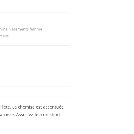
emme
,
Vêtements femme
ement
 l’été. La chemise est accentuée
’arrière. Associez-le à un short