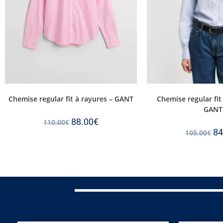
Chemise regular fit à rayures – GANT
Chemise regular fit
GANT
88.00
€
110.00
€
84
105.00
€