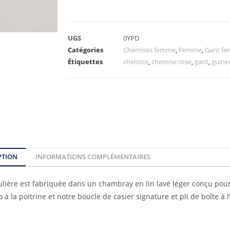
UGS
0YPD
Catégories
Chemises femme
,
Femme
,
Gant f
Étiquettes
chemise
,
chemise rose
,
gant
,
guin
PTION
INFORMATIONS COMPLÉMENTAIRES
lière est fabriquée dans un chambray en lin lavé léger conçu pour
à la poitrine et notre boucle de casier signature et pli de boîte à l