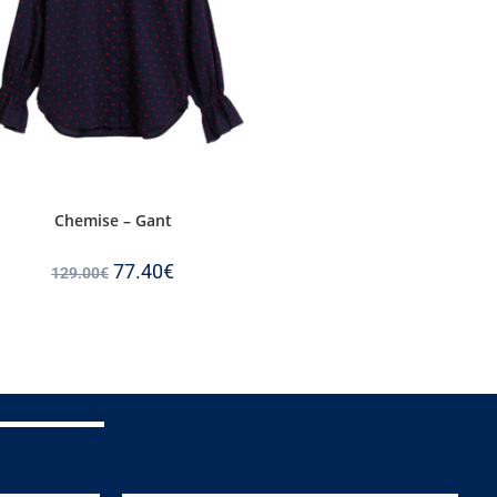
Chemise – Gant
77.40
€
129.00
€