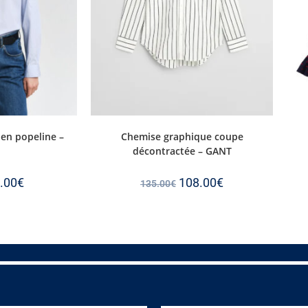
 en popeline –
Chemise graphique coupe
décontractée – GANT
.00
€
108.00
€
135.00
€