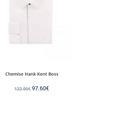
Chemise Hank Kent Boss
97.60
€
122.00
€