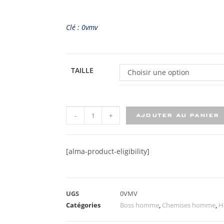
Clé : 0vmv
TAILLE
Choisir une option
-
+
AJOUTER AU PANIER
[alma-product-eligibility]
UGS
0VMV
Catégories
Boss homme
,
Chemises homme
,
H