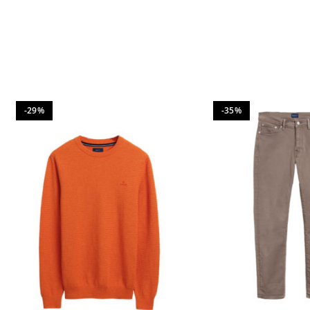
-29%
-35%