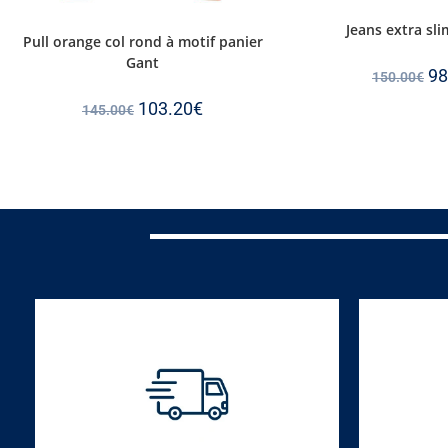
Jeans extra sli
Pull orange col rond à motif panier
Gant
98
150.00
€
103.20
€
145.00
€