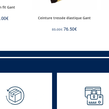
m fit Gant
Ceinture tressée élastique Gant
.00
€
76.50
€
85.00
€