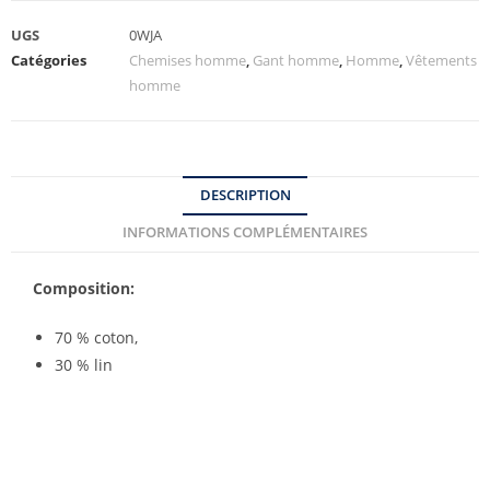
UGS
0WJA
Catégories
Chemises homme
,
Gant homme
,
Homme
,
Vêtements
homme
DESCRIPTION
INFORMATIONS COMPLÉMENTAIRES
Composition:
70 % coton,
30 % lin