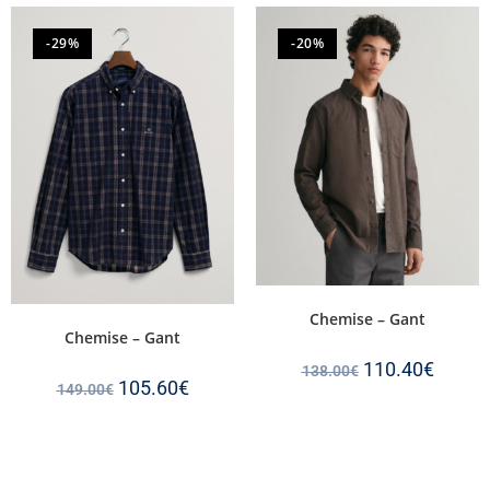
-29%
-20%
Chemise – Gant
Chemise – Gant
110.40
€
138.00
€
105.60
€
149.00
€