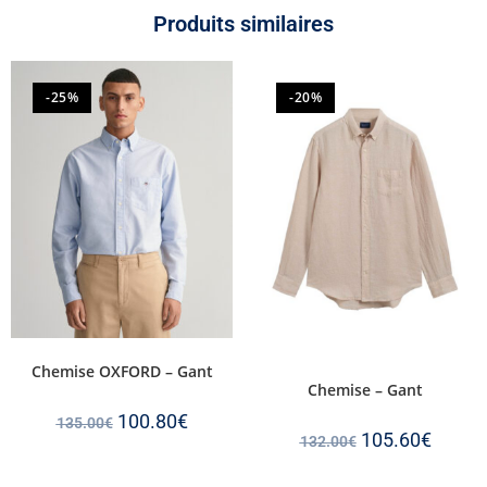
Produits similaires
-25%
-20%
Chemise OXFORD – Gant
Chemise – Gant
100.80
€
135.00
€
105.60
€
132.00
€