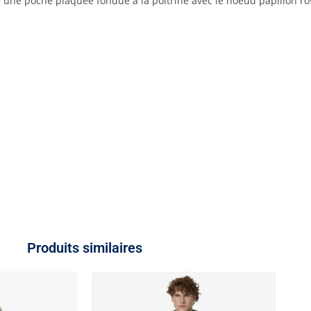
le une poche plaquée fondue à la poitrine avec le noeud papillon r
Produits similaires