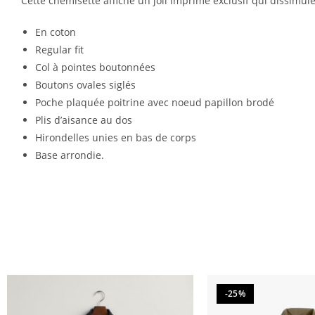
Cette chemisette affiche un joli imprimé exclusif qui dissimu
En coton
Regular fit
Col à pointes boutonnées
Boutons ovales siglés
Poche plaquée poitrine avec noeud papillon brodé
Plis d’aisance au dos
Hirondelles unies en bas de corps
Base arrondie.
-25%