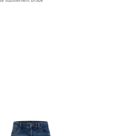
ose subtilement brodé