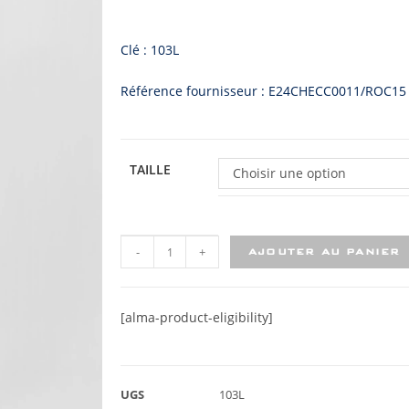
Clé : 103L
Référence fournisseur : E24CHECC0011/ROC15
TAILLE
Choisir une option
-
+
AJOUTER AU PANIER
[alma-product-eligibility]
UGS
103L