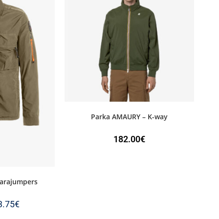
Parka AMAURY – K-way
182.00
€
arajumpers
3.75
€