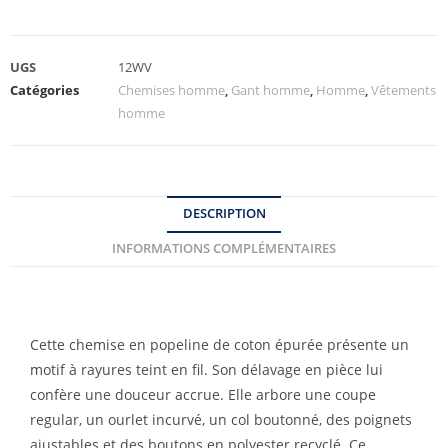
UGS
12WV
Catégories
Chemises homme
,
Gant homme
,
Homme
,
Vêtements
homme
DESCRIPTION
INFORMATIONS COMPLÉMENTAIRES
Cette chemise en popeline de coton épurée présente un
motif à rayures teint en fil. Son délavage en pièce lui
confère une douceur accrue. Elle arbore une coupe
regular, un ourlet incurvé, un col boutonné, des poignets
ajustables et des boutons en polyester recyclé. Ce