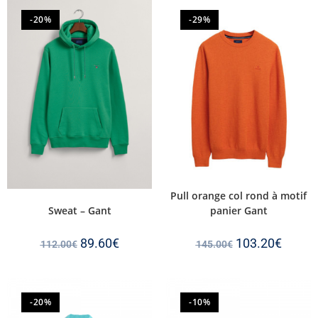
-20%
-29%
Pull orange col rond à motif
panier Gant
Sweat – Gant
103.20
€
89.60
€
145.00
€
112.00
€
-20%
-10%