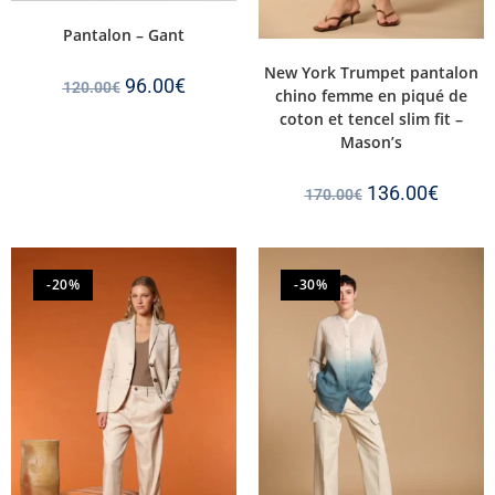
Pantalon – Gant
New York Trumpet pantalon
96.00
€
120.00
€
chino femme en piqué de
coton et tencel slim fit –
Mason’s
136.00
€
170.00
€
-20%
-30%