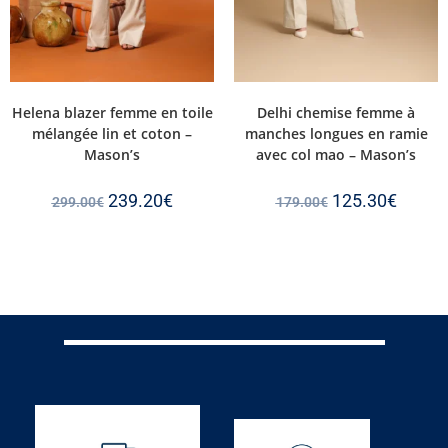
Helena blazer femme en toile
Delhi chemise femme à
mélangée lin et coton –
manches longues en ramie
Mason’s
avec col mao – Mason’s
239.20
€
125.30
€
299.00
€
179.00
€