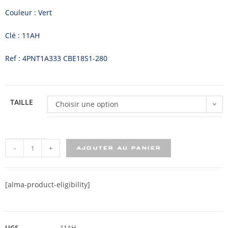
Couleur : Vert
Clé : 11AH
Ref : 4PNT1A333 CBE18S1-280
TAILLE
Choisir une option
-
+
AJOUTER AU PANIER
[alma-product-eligibility]
UGS
11AH