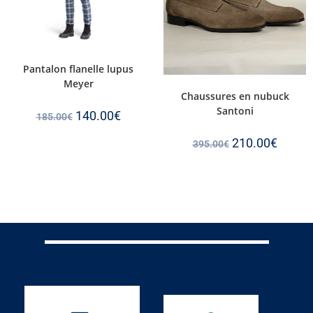
Pantalon flanelle lupus
Meyer
Chaussures en nubuck
Santoni
140.00
€
185.00
€
210.00
€
395.00
€