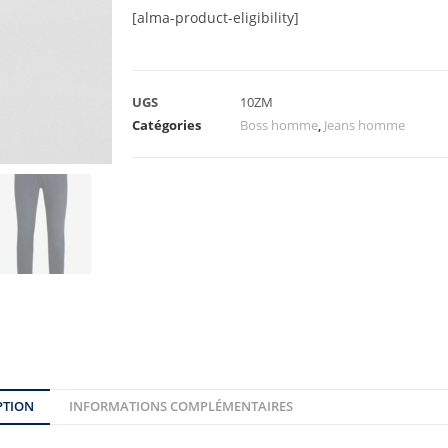
[alma-product-eligibility]
UGS
10ZM
Catégories
Boss homme
,
Jeans homme
PTION
INFORMATIONS COMPLÉMENTAIRES