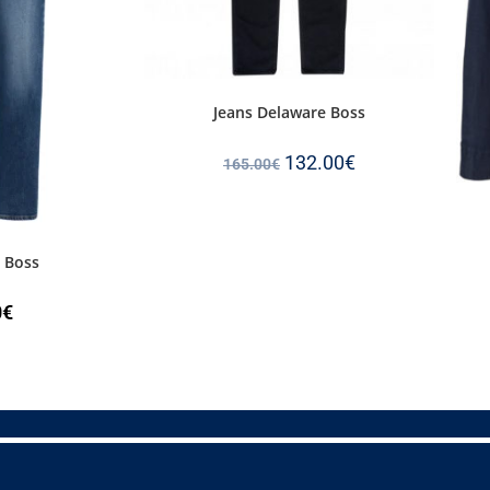
Jeans Delaware Boss
132.00
€
165.00
€
 Boss
0
€