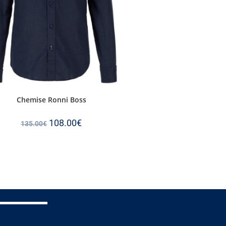
Chemise Ronni Boss
108.00
€
135.00
€