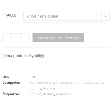
TAILLE
Choisir une option
-
+
AJOUTER AU PANIER
[alma-product-eligibility]
UGS
0T5S
Catégories
Bobbies homme
,
Chaussures homme
,
Chaussures
homme
,
Homme
Étiquettes
bobbies
,
derbies
,
guinement