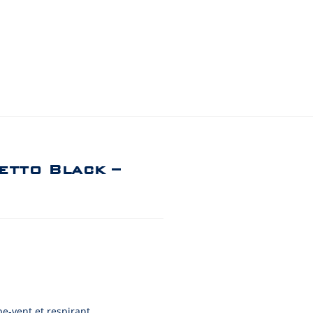
setto Black –
e-vent et respirant