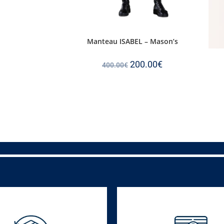
Manteau ISABEL – Mason’s
200.00
€
400.00
€