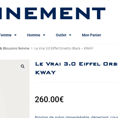
INEMENT
Femme
Homme
Outlet
Mon Panier
 & Blousons femme
>
Le Vrai 3.0 Eiffel Orsetto Black – KWAY
Le Vrai 3.0 Eiffel Or
KWAY
260.00
€
Ripstop de nylon imperméable, déperlant, coup