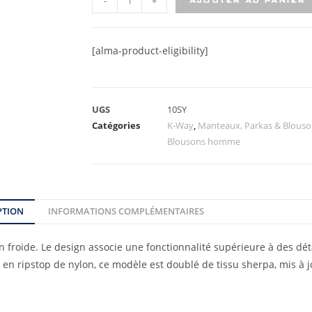
-
+
AJOUTER AU PANIER
[alma-product-eligibility]
UGS
10SY
Catégories
K-Way
,
Manteaux, Parkas & Blous
Blousons homme
PTION
INFORMATIONS COMPLÉMENTAIRES
n froide. Le design associe une fonctionnalité supérieure à des déta
 en ripstop de nylon, ce modèle est doublé de tissu sherpa, mis à 