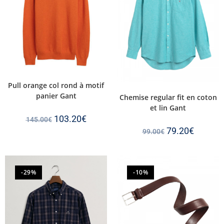
Pull orange col rond à motif
panier Gant
Chemise regular fit en coton
et lin Gant
103.20
€
145.00
€
79.20
€
99.00
€
-29%
-10%