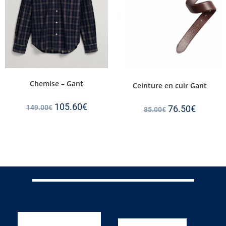
Chemise – Gant
Ceinture en cuir Gant
105.60
€
76.50
€
149.00
€
85.00
€