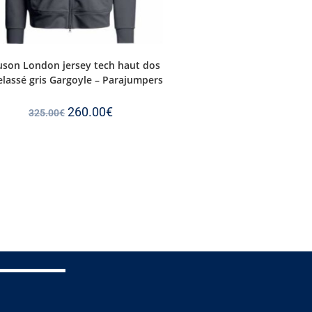
uson London jersey tech haut dos
lassé gris Gargoyle – Parajumpers
260.00
€
325.00
€