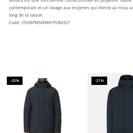
Millard est une surchemise confectionnée en polyester haute d
contemporain et un lavage aux enzymes qui donne au tissu un t
long de la saison.
Code: 25SMPMSIRM01P280327
-20%
-21%