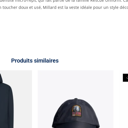
ensité micro-reps, qui fait partie de la famille Rescue Uniform. C
oucher doux et usé, Millard est la veste idéale pour un style déco
Produits similaires