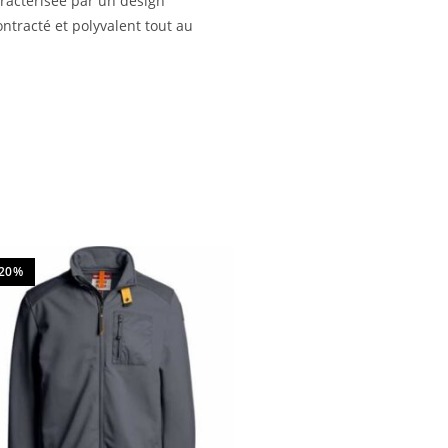
aractérisée par un design
ntracté et polyvalent tout au
-20%