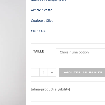
Article : Veste
Couleur : Silver
Clé : 1186
TAILLE
Choisir une option
-
+
AJOUTER AU PANIER
[alma-product-eligibility]