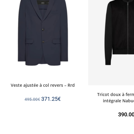
Veste ajustée à col revers – Rrd
Tricot doux à ferm
371.25
€
495.00
€
intégrale Nabu
390.0