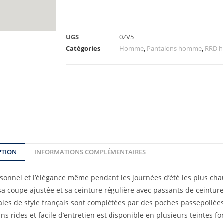
UGS
0ZV5
Catégories
Homme
,
Pantalons homme
,
RRD 
PTION
INFORMATIONS COMPLÉMENTAIRES
sonnel et l’élégance même pendant les journées d’été les plus chau
sa coupe ajustée et sa ceinture régulière avec passants de ceintur
ales de style français sont complétées par des poches passepoilées
sans rides et facile d’entretien est disponible en plusieurs teintes 