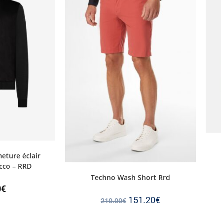
eture éclair
cco – RRD
Techno Wash Short Rrd
0
€
151.20
€
210.00
€