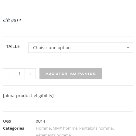
Clé: 0u14
TAILLE
Choisir une option
-
+
AJOUTER AU PANIER
[alma-product-eligibility]
UGS
0U14
Catégories
Homme
,
MMX homme
,
Pantalons homme
,
Vêtements homme