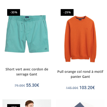
-30%
-29%
Short vert avec cordon de
Pull orange col rond à motif
serrage Gant
panier Gant
55.30
€
79.00
€
103.20
€
145.00
€