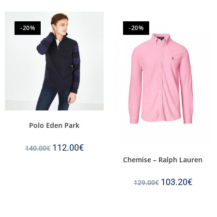
-20%
-20%
Polo Eden Park
112.00
€
140.00
€
Chemise – Ralph Lauren
103.20
€
129.00
€