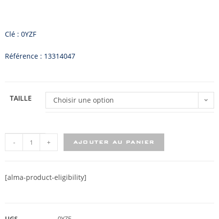
Clé : 0YZF
Référence : 13314047
TAILLE
Choisir une option
-
+
AJOUTER AU PANIER
[alma-product-eligibility]
UGS
0YZF