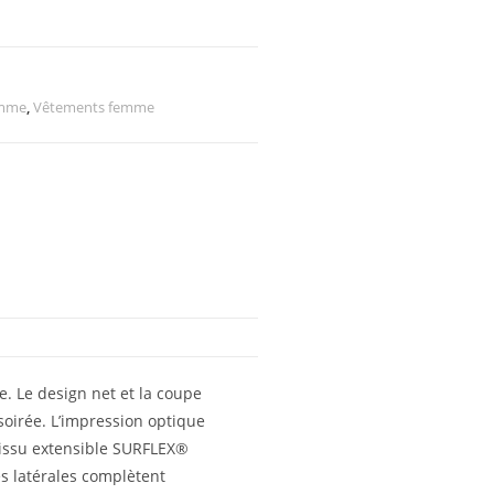
emme
,
Vêtements femme
e. Le design net et la coupe
soirée. L’impression optique
tissu extensible SURFLEX®
es latérales complètent