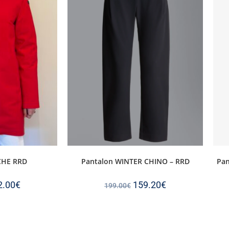
CHE RRD
Pantalon WINTER CHINO – RRD
Pan
2.00
€
159.20
€
199.00
€