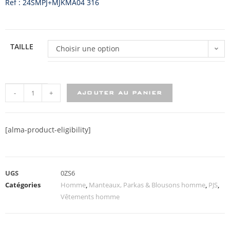
Ref : 24SMPJ+MJKMA04 316
TAILLE
Choisir une option
-
+
AJOUTER AU PANIER
[alma-product-eligibility]
UGS
0ZS6
Catégories
Homme
,
Manteaux, Parkas & Blousons homme
,
PJS
,
Vêtements homme