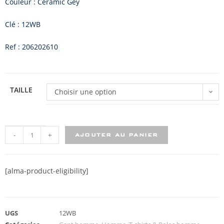
Couleur : Ceramic Gey
Clé : 12WB
Ref : 206202610
TAILLE
Choisir une option
-
+
AJOUTER AU PANIER
[alma-product-eligibility]
UGS
12WB