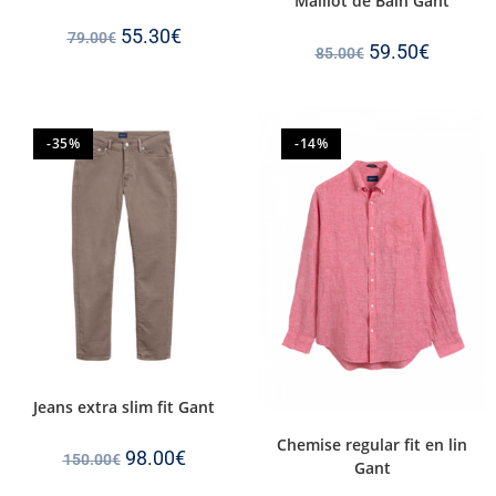
Maillot de Bain Gant
55.30
€
79.00
€
59.50
€
85.00
€
-35%
-14%
Jeans extra slim fit Gant
Chemise regular fit en lin
98.00
€
150.00
€
Gant