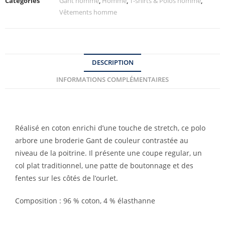
Catégories
Gant homme
,
Homme
,
T-shirts & Polos homme
,
Vêtements homme
DESCRIPTION
INFORMATIONS COMPLÉMENTAIRES
Réalisé en coton enrichi d’une touche de stretch, ce polo
arbore une broderie Gant de couleur contrastée au
niveau de la poitrine. Il présente une coupe regular, un
col plat traditionnel, une patte de boutonnage et des
fentes sur les côtés de l’ourlet.
Composition : 96 % coton, 4 % élasthanne