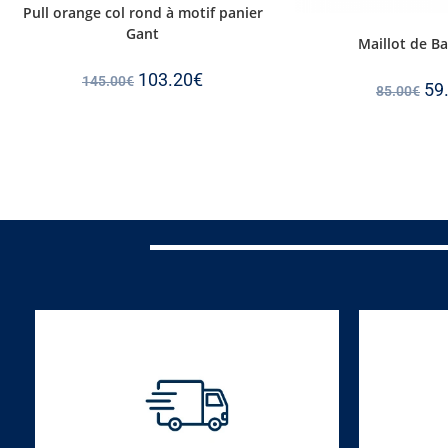
Pull orange col rond à motif panier
Gant
Maillot de B
103.20
€
145.00
€
59
85.00
€