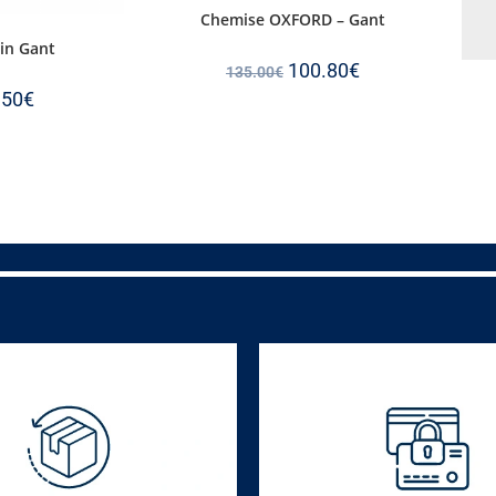
Chemise OXFORD – Gant
ain Gant
100.80
€
135.00
€
.50
€