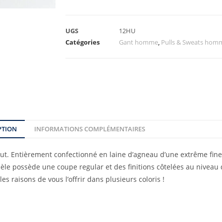
UGS
12HU
Catégories
Gant homme
,
Pulls & Sweats hom
PTION
INFORMATIONS COMPLÉMENTAIRES
out. Entièrement confectionné en laine d’agneau d’une extrême fines
èle possède une coupe regular et des finitions côtelées au niveau d
s raisons de vous l’offrir dans plusieurs coloris !