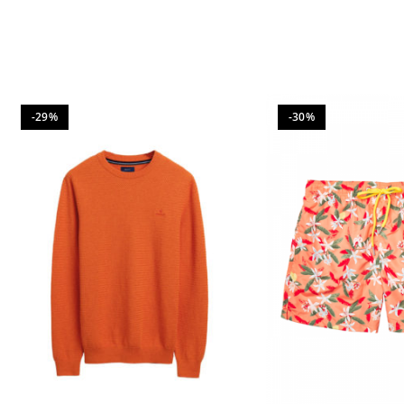
-29%
-30%