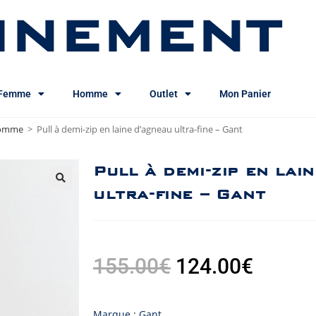
INEMENT
Femme
Homme
Outlet
Mon Panier
homme
>
Pull à demi-zip en laine d’agneau ultra-fine – Gant
Pull à demi-zip en lai
ultra-fine – Gant
155.00
€
124.00
€
Marque : Gant