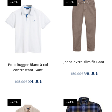
-20%
-35%
Jeans extra slim fit Gant
Polo Rugger Blanc à col
contrastant Gant
98.00
€
150.00
€
84.00
€
105.00
€
-20%
-24%