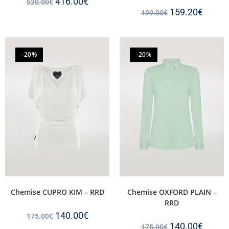
416.00
€
520.00
€
159.20
€
199.00
€
-20%
-20%
Chemise CUPRO KIM – RRD
Chemise OXFORD PLAIN –
RRD
140.00
€
175.00
€
140.00
€
175.00
€