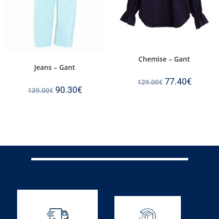
Chemise – Gant
Jeans – Gant
77.40
€
129.00
€
90.30
€
139.00
€