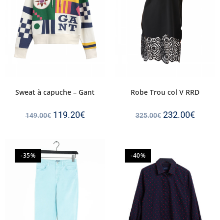
Sweat à capuche – Gant
Robe Trou col V RRD
119.20
€
232.00
€
149.00
€
325.00
€
-35%
-40%