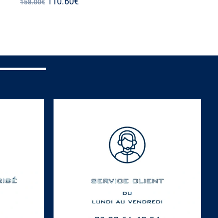
110.60
€
158.00
€