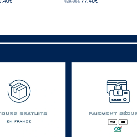
0.40
€
77.40
€
129.00
€