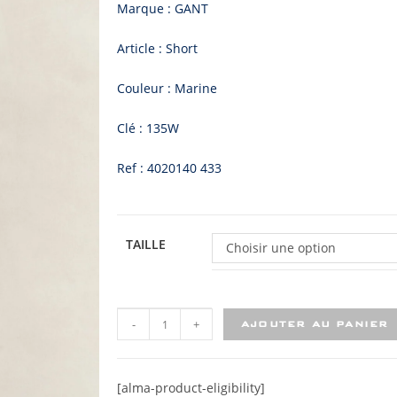
Marque : GANT
Article : Short
Couleur : Marine
Clé : 135W
Ref : 4020140 433
TAILLE
Choisir une option
-
+
AJOUTER AU PANIER
[alma-product-eligibility]