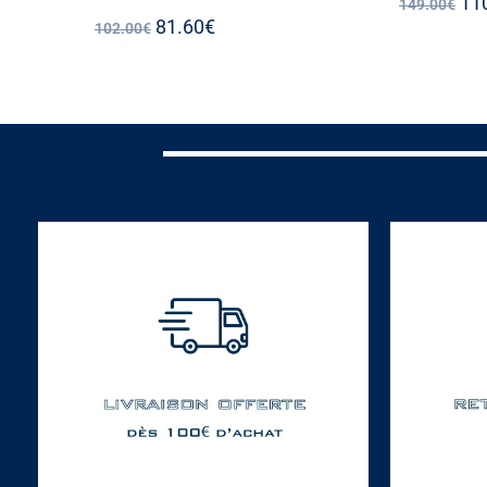
11
149.00
€
81.60
€
102.00
€