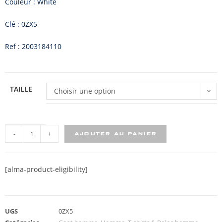
Couleur : White
Clé : 0ZX5
Ref : 2003184110
TAILLE
Choisir une option
-
+
AJOUTER AU PANIER
[alma-product-eligibility]
UGS
0ZX5