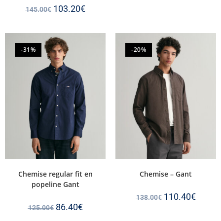
103.20
€
145.00
€
-31%
-20%
Chemise regular fit en
Chemise – Gant
popeline Gant
110.40
€
138.00
€
86.40
€
125.00
€