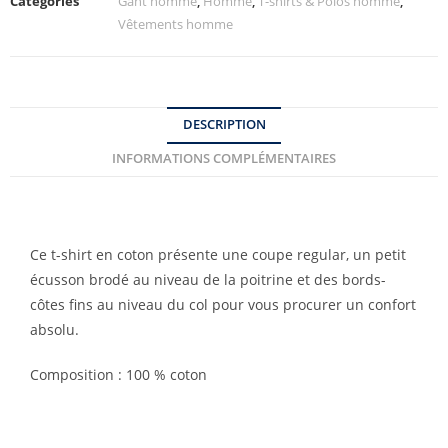
Catégories
Gant homme
,
Homme
,
T-shirts & Polos homme
,
Vêtements homme
DESCRIPTION
INFORMATIONS COMPLÉMENTAIRES
Ce t-shirt en coton présente une coupe regular, un petit
écusson brodé au niveau de la poitrine et des bords-
côtes fins au niveau du col pour vous procurer un confort
absolu.
Composition : 100 % coton