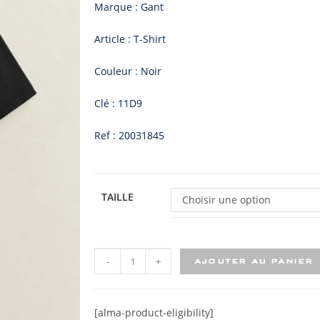
Marque : Gant
Article : T-Shirt
Couleur : Noir
Clé : 11D9
Ref : 20031845
TAILLE
Choisir une option
-
+
AJOUTER AU PANIER
[alma-product-eligibility]