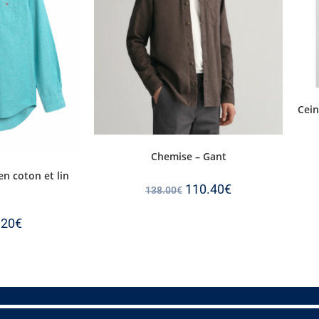
Cein
Chemise – Gant
en coton et lin
110.40
€
138.00
€
.20
€