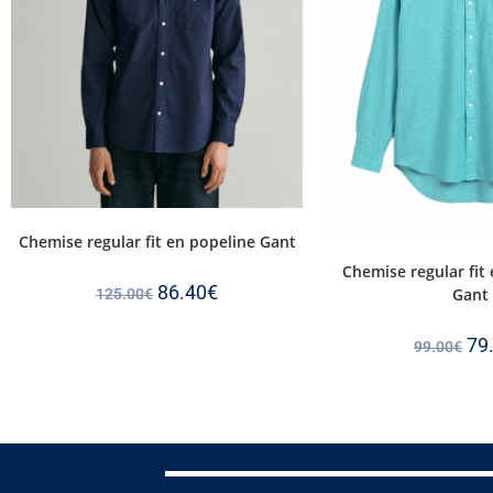
Chemise regular fit en popeline Gant
Chemise regular fit 
86.40
€
Gant
125.00
€
79
99.00
€