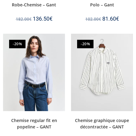
Robe-Chemise – Gant
Polo – Gant
136.50
€
81.60
€
182.00
€
102.00
€
-20%
-20%
Chemise regular fit en
Chemise graphique coupe
popeline – GANT
décontractée – GANT