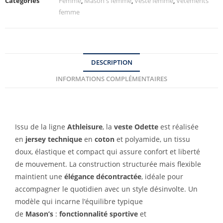
Catégories
Femme
,
Mason's femme
,
Veste femme
,
Vêtements
femme
DESCRIPTION
INFORMATIONS COMPLÉMENTAIRES
Issu de la ligne
Athleisure
, la
veste Odette
est réalisée
en
jersey technique
en
coton
et polyamide, un tissu
doux, élastique et compact qui assure confort et liberté
de mouvement. La construction structurée mais flexible
maintient une
élégance décontractée
, idéale pour
accompagner le quotidien avec un style désinvolte. Un
modèle qui incarne l’équilibre typique
de
Mason’s
:
fonctionnalité sportive
et