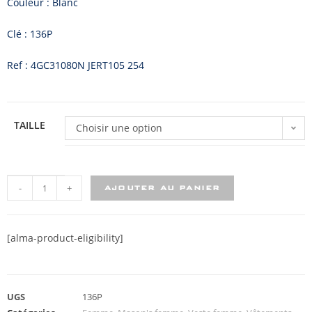
Couleur : Blanc
Clé : 136P
Ref : 4GC31080N JERT105 254
TAILLE
Choisir une option
-
+
AJOUTER AU PANIER
[alma-product-eligibility]
UGS
136P