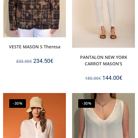
VESTE MASON S Theresa
PANTALON NEW YORK
234.50
€
335.00
€
CARROT MASON’S
144.00
€
180.00
€
-30%
-30%