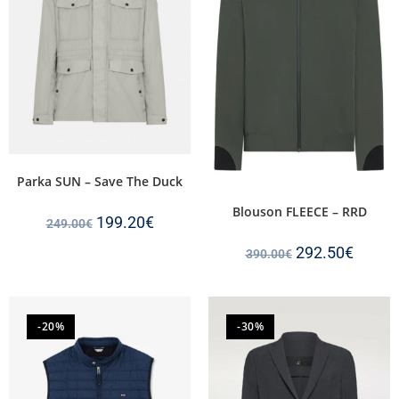
Parka SUN – Save The Duck
Blouson FLEECE – RRD
199.20
€
249.00
€
292.50
€
390.00
€
-20%
-30%