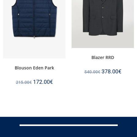
Blazer RRD
Blouson Eden Park
378.00
€
540.00
€
172.00
€
215.00
€