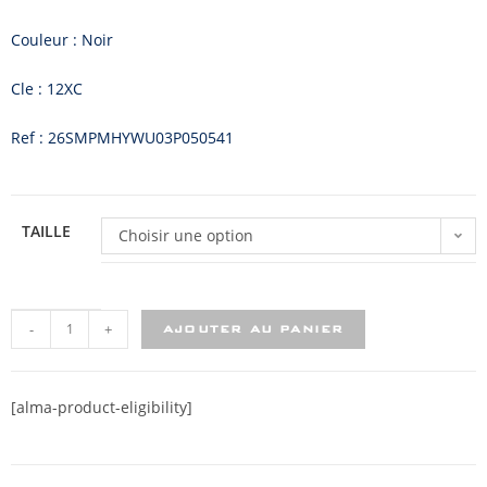
Couleur : Noir
Cle : 12XC
Ref : 26SMPMHYWU03P050541
TAILLE
Choisir une option
-
+
AJOUTER AU PANIER
[alma-product-eligibility]