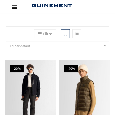
GUINEMENT
Filtre
Tri par défaut
-20%
-20%