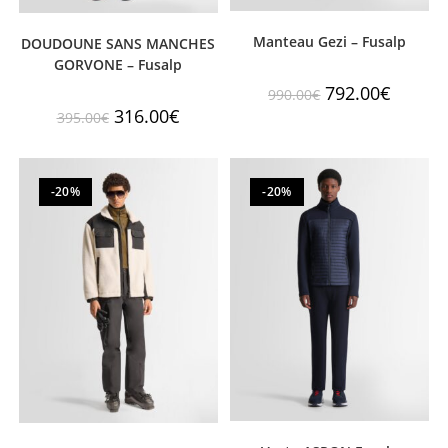
Manteau Gezi – Fusalp
DOUDOUNE SANS MANCHES
GORVONE – Fusalp
792.00
€
990.00
€
316.00
€
395.00
€
-20%
-20%