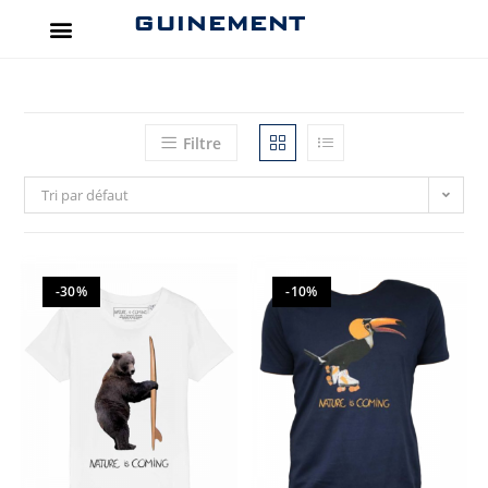
GUINEMENT
Filtre
Tri par défaut
-30%
-10%