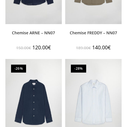
Chemise ARNE – NN07
Chemise FREDDY – NN07
120.00
€
140.00
€
150.00
€
189.00
€
-26%
-28%