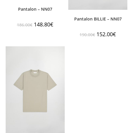
Pantalon – NN07
Pantalon BILLIE – NN07
148.80
€
186.00
€
152.00
€
190.00
€