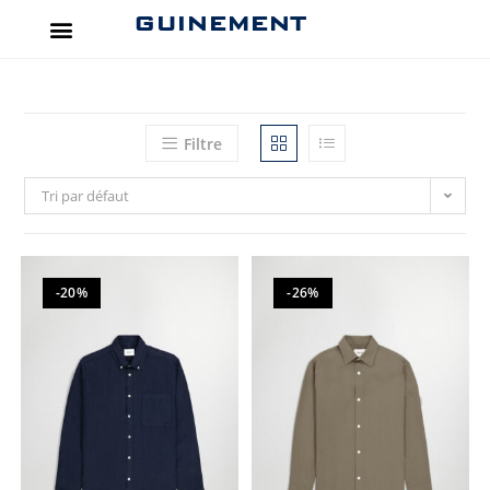
GUINEMENT
Filtre
Tri par défaut
-20%
-26%