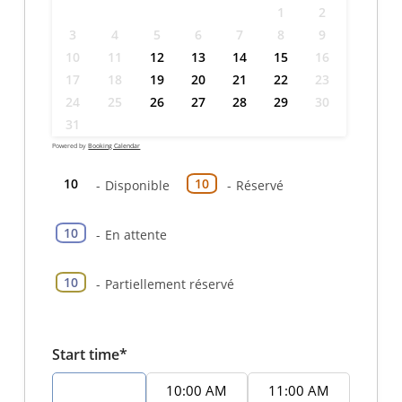
1
2
3
4
5
6
7
8
9
10
11
12
13
14
15
16
17
18
19
20
21
22
23
24
25
26
27
28
29
30
31
Powered by
Booking Calendar
10
10
-
Disponible
-
Réservé
10
-
En attente
·
10
-
Partiellement réservé
Start time*
9:00 AM
10:00 AM
11:00 AM