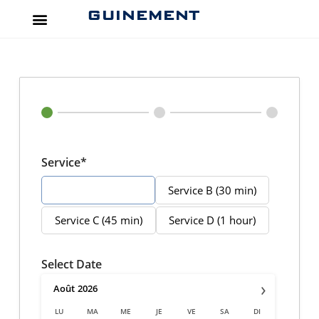
GUINEMENT
Service*
Service A (20 min)
Service B (30 min)
Service C (45 min)
Service D (1 hour)
Select Date
›
Août
2026
LU
MA
ME
JE
VE
SA
DI