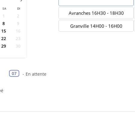
Avranches 10H30 - 12H30
SA
DI
Avranches 16H30 - 18H30
1
2
8
9
Granville 14H00 - 16H00
15
16
22
23
29
30
07
-
En attente
vé