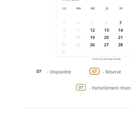
LU
MA
ME
JE
VE
3
4
5
6
7
10
11
12
13
14
17
18
19
20
21
24
25
26
27
28
31
Powered by
Booking Calendar
07
07
-
Disponible
-
Réservé
·
07
-
Partiellement réser