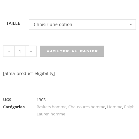
TAILLE
Choisir une option
-
+
AJOUTER AU PANIER
[alma-product-eligibility]
UGS
13CS
Catégories
Baskets homme
,
Chaussures homme
,
Homme
,
Ralph
Lauren homme