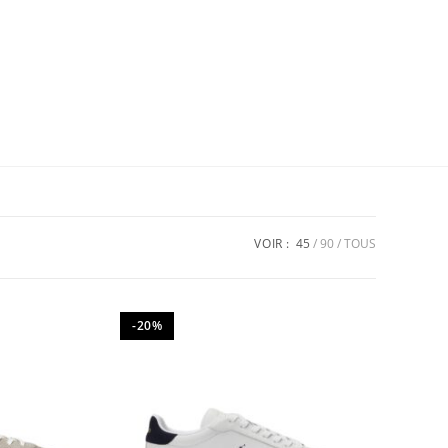
VOIR :
45
90
TOUS
-20%