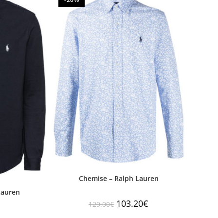
Chemise – Ralph Lauren
Lauren
103.20
€
129.00
€