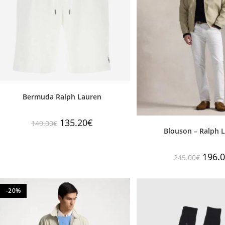
Bermuda Ralph Lauren
135.20
€
149.00
€
Blouson – Ralph 
196.
245.00
€
-20%