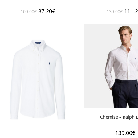
87.20
€
111.
109.00
€
139.00
€
Chemise – Ralph 
139.00
€