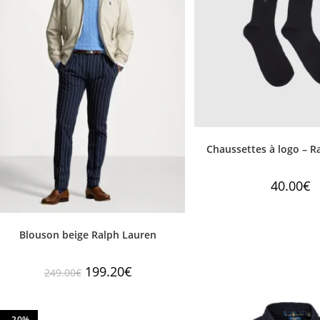
Chaussettes à logo – R
40.00
€
Blouson beige Ralph Lauren
199.20
€
249.00
€
-20%