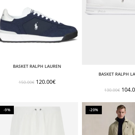
BASKET RALPH LAUREN
BASKET RALPH L
120.00
€
150.00
€
104.
130.00
€
-9%
-20%