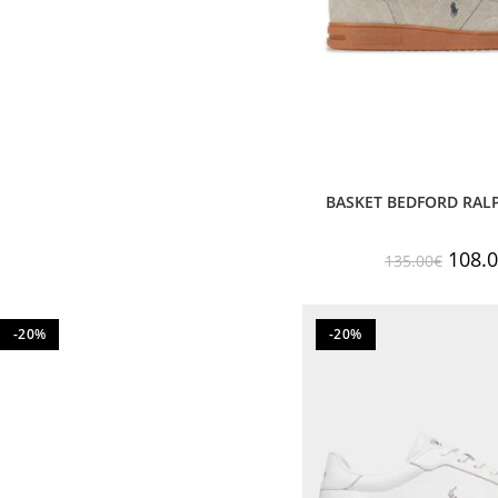
BASKET BEDFORD RAL
108.
135.00
€
-20%
-20%