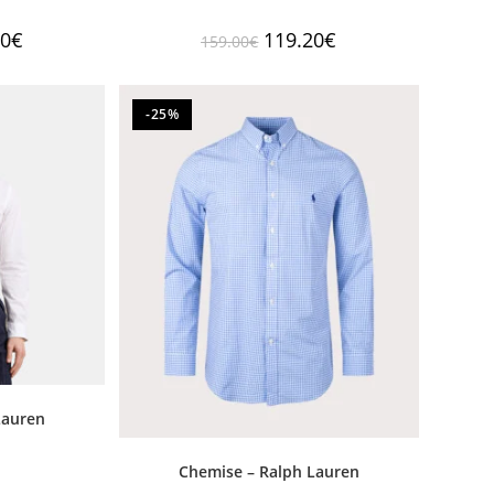
20
€
119.20
€
159.00
€
-25%
Lauren
Chemise – Ralph Lauren