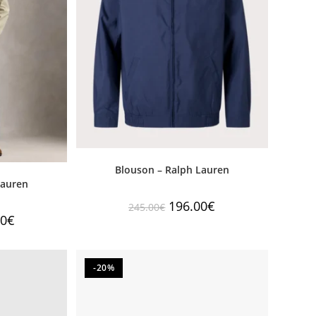
Blouson – Ralph Lauren
Lauren
196.00
€
245.00
€
00
€
-20%