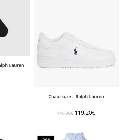
alph Lauren
Chaussure – Ralph Lauren
119.20
€
149.00
€
-20%