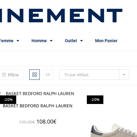
INEMENT
Femme
Homme
Outlet
Mon Panier
Filtre
Tri par défaut
-20%
-20%
BASKET BEDFORD RALPH LAUREN
108.00
€
135.00
€