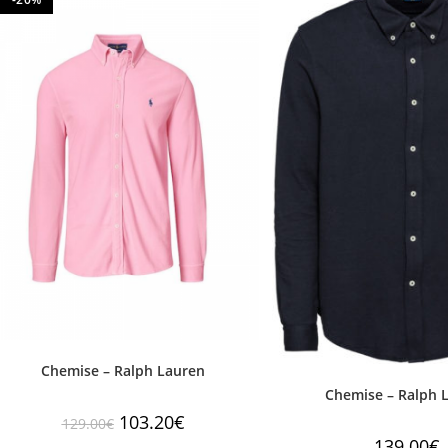
Chemise – Ralph Lauren
Chemise – Ralph 
103.20
€
129.00
€
139.00
€