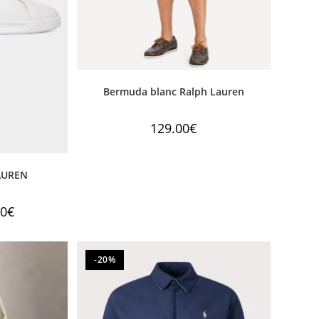
Bermuda blanc Ralph Lauren
129.00
€
AUREN
00
€
-20%